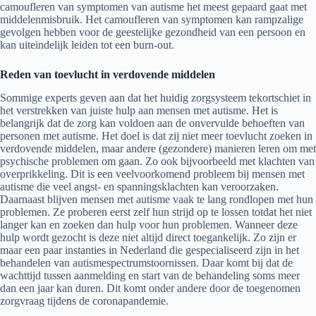
camoufleren van symptomen van autisme het meest gepaard gaat met
middelenmisbruik. Het camoufleren van symptomen kan rampzalige
gevolgen hebben voor de geestelijke gezondheid van een persoon en
kan uiteindelijk leiden tot een burn-out.
Reden van toevlucht in verdovende middelen
Sommige experts geven aan dat het huidig zorgsysteem tekortschiet in
het verstrekken van juiste hulp aan mensen met autisme. Het is
belangrijk dat de zorg kan voldoen aan de onvervulde behoeften van
personen met autisme. Het doel is dat zij niet meer toevlucht zoeken in
verdovende middelen, maar andere (gezondere) manieren leren om met
psychische problemen om gaan. Zo ook bijvoorbeeld met klachten van
overprikkeling. Dit is een veelvoorkomend probleem bij mensen met
autisme die veel angst- en spanningsklachten kan veroorzaken.
Daarnaast blijven mensen met autisme vaak te lang rondlopen met hun
problemen. Ze proberen eerst zelf hun strijd op te lossen totdat het niet
langer kan en zoeken dan hulp voor hun problemen. Wanneer deze
hulp wordt gezocht is deze niet altijd direct toegankelijk. Zo zijn er
maar een paar instanties in Nederland die gespecialiseerd zijn in het
behandelen van autismespectrumstoornissen. Daar komt bij dat de
wachttijd tussen aanmelding en start van de behandeling soms meer
dan een jaar kan duren. Dit komt onder andere door de toegenomen
zorgvraag tijdens de coronapandemie.