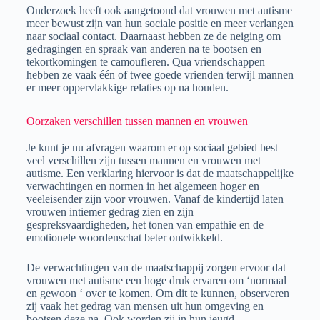
Onderzoek heeft ook aangetoond dat vrouwen met autisme
meer bewust zijn van hun sociale positie en meer verlangen
naar sociaal contact. Daarnaast hebben ze de neiging om
gedragingen en spraak van anderen na te bootsen en
tekortkomingen te camoufleren. Qua vriendschappen
hebben ze vaak één of twee goede vrienden terwijl mannen
er meer oppervlakkige relaties op na houden.
Oorzaken verschillen tussen mannen en vrouwen
Je kunt je nu afvragen waarom er op sociaal gebied best
veel verschillen zijn tussen mannen en vrouwen met
autisme. Een verklaring hiervoor is dat de maatschappelijke
verwachtingen en normen in het algemeen hoger en
veeleisender zijn voor vrouwen. Vanaf de kindertijd laten
vrouwen intiemer gedrag zien en zijn
gespreksvaardigheden, het tonen van empathie en de
emotionele woordenschat beter ontwikkeld.
De verwachtingen van de maatschappij zorgen ervoor dat
vrouwen met autisme een hoge druk ervaren
om ‘normaal
en gewoon ‘ over te komen. Om dit te kunnen, observeren
zij vaak het gedrag van mensen uit hun omgeving en
bootsen deze na. Ook worden zij in hun jeugd