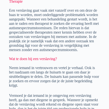
Therapie
Een verslaving gaat vaak niet vanzelf over en om deze de
baas te worden, moet onderliggende problematiek worden
aangepakt. Wanneer een behandeling gestart wordt, is het
aan te raden een therapeut te zoeken die ervaring heeft met
autismespectrumstoornissen. De reden hiervan is dat
gespecialiseerde therapeuten meer kennis hebben over de
oorzaken van verslavingen bij mensen met autisme. In de
praktijk zie je namelijk vaak dat een
andere oorzaak ten
grondslag ligt
voor de verslaving in vergelijking met
mensen zonder een autismespectrumstoornis.
Wat te doen bij een verslaving?
Neem iemand in vertrouwen en vertel je verhaal. Ook is
het raadzaam om langs de huisarts te gaan om daar je
strubbelingen te delen. De huisarts kan passende hulp voor
je zoeken en ervoor zorgen dat je de juiste begeleiding
krijgt.
Vermoed je dat iemand in je omgeving een verslaving
heeft, ga dan met diegene in gesprek. Wanneer je opmerkt
dat de verslaving wordt erkend en diegene open staat voor
hulp, dan is het de juiste tijd om professionele hulp in te