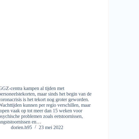
GGZ-centra kampen al tijden met
personeelstekorten, maar sinds het begin van de
coronacrisis is het tekort nog groter geworden.
Wachttijden kunnen per regio verschillen, maar
lopen vaak op tot meer dan 15 weken voor
psychische problemen zoals eetstoornissen,
angststoornissen en…
dorien.h95
23 mei 2022