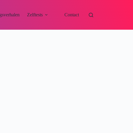
gsverhalen
Zelftests
Contact