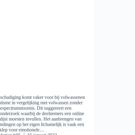
eschadiging komt vaker voor bij volwassenen
tisme in vergelijking met volwassen zonder
espectrumstoornis. Dit suggereert een
eonderzoek waarbij de deelnemers een online
lijst moesten invullen. Het aanbrengen van
dingen op het eigen lichamelijk is vaak een
atklep voor emotionele…