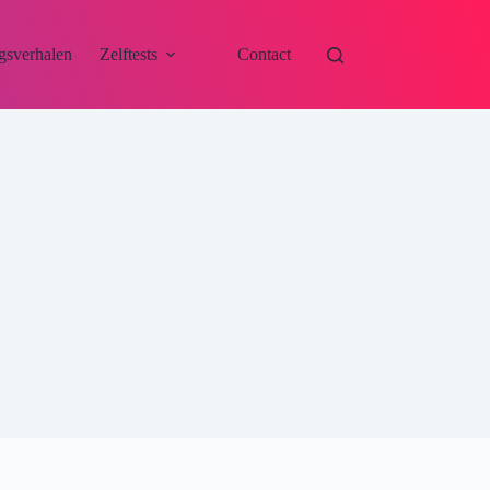
gsverhalen
Zelftests
Contact