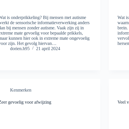
Wat is onderprikkeling? Bij mensen met autisme
Wat is
werkt de sensorische informatieverwerking anders
waarne
dan bij mensen zonder autisme. Vaak zijn zij in
brein.
extreme mate gevoelig voor bepaalde prikkels,
inform
maar kunnen hier ook in extreme mate ongevoelig
vervol
voor zijn. Het gevolg hiervan…
herse
dorien.h95
21 april 2024
Kenmerken
Zeer gevoelig voor afwijzing
Veel 