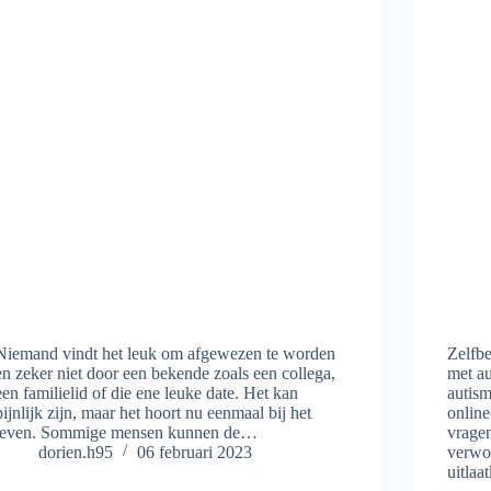
Niemand vindt het leuk om afgewezen te worden
Zelfb
en zeker niet door een bekende zoals een collega,
met au
een familielid of die ene leuke date. Het kan
autism
pijnlijk zijn, maar het hoort nu eenmaal bij het
onlin
leven. Sommige mensen kunnen de…
vragen
dorien.h95
06 februari 2023
verwon
uitla