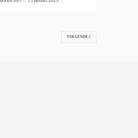
dorien.h95
15 januari 2023
VOLGENDE