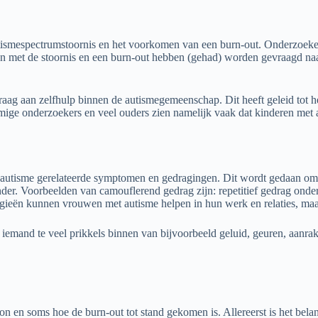
smespectrumstoornis en het voorkomen van een burn-out. Onderzoekers z
jn met de stoornis en een burn-out hebben (gehad) worden gevraagd n
vraag aan zelfhulp binnen de autismegemeenschap. Dit heeft geleid tot 
ige onderzoekers en veel ouders zien namelijk vaak dat kinderen met 
 autisme gerelateerde symptomen en gedragingen. Dit wordt gedaan om 
r. Voorbeelden van camouflerend gedrag zijn: repetitief gedrag onder
ategieën kunnen vrouwen met autisme helpen in hun werk en relaties, m
 iemand te veel prikkels binnen van bijvoorbeeld geluid, geuren, aanrak
 en soms hoe de burn-out tot stand gekomen is. Allereerst is het belang