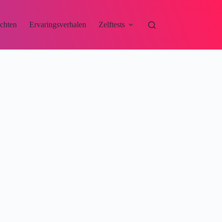
ichten
Ervaringsverhalen
Zelftests
Contact