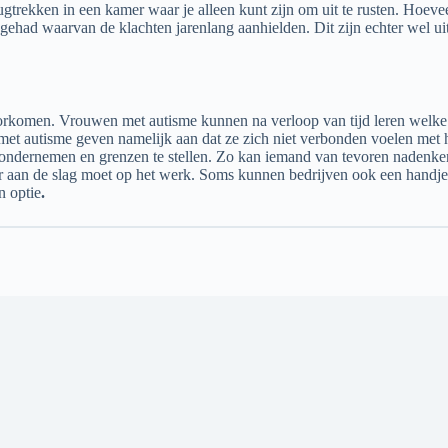
ugtrekken in een kamer waar je alleen kunt zijn om uit te rusten. Hoeveel
ehad waarvan de klachten jarenlang aanhielden. Dit zijn echter wel ui
orkomen. Vrouwen met autisme kunnen na verloop van tijd leren welke s
t autisme geven namelijk aan dat ze zich niet verbonden voelen met h
 ondernemen en grenzen te stellen. Zo kan iemand van tevoren nadenken
er aan de slag moet op het werk. Soms kunnen bedrijven ook een handje
n optie
.