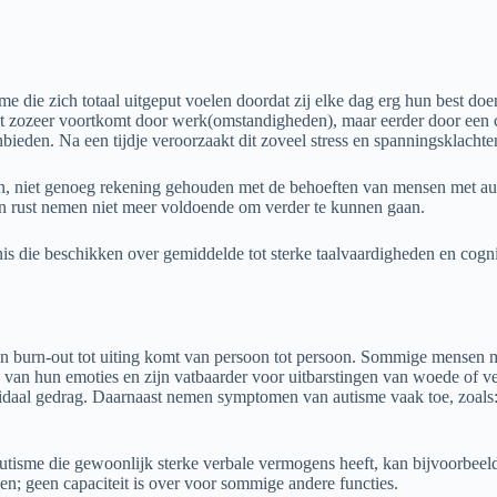
sme die zich totaal uitgeput voelen doordat zij elke dag erg hun best d
iet zozeer voortkomt door werk(omstandigheden), maar eerder door een c
eden. Na een tijdje veroorzaakt dit zoveel stress en spanningsklachten 
n, niet genoeg rekening gehouden met de behoeften van mensen met auti
en rust nemen niet meer voldoende om verder te kunnen gaan.
 die beschikken over gemiddelde tot sterke taalvaardigheden en cognit
 een burn-out tot uiting komt van persoon tot persoon. Sommige mensen 
van hun emoties en zijn vatbaarder voor uitbarstingen van woede of ve
idaal gedrag. Daarnaast nemen symptomen van autisme vaak toe, zoals: 
utisme die gewoonlijk sterke verbale vermogens heeft, kan bijvoorbeeld
n; geen capaciteit is over voor sommige andere functies.