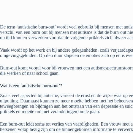
De term ‘autistische burn-out’ wordt veel gebruikt bij mensen met auti
verschil van een burn-out bij mensen met autisme is dat de burn-out n
op tijd kunnen verwerken voordat de volgende prikkels zich alweer aanbi
Vaak wordt op het werk en bij andere gelegenheden, zoals verjaardage
omgevingsgeluiden. Op den duur stapelen de emoties zich op en is ev
Burn-out komt vooral voor bij vrouwen met een autismespectrumstoornis
die werken of naar school gaan.
Wat is een ‘autistische burn-out’?
Zoals veel aspecten bij autisme, varieert de ernst en de wijze waarop
uitputting. Daarnaast kunnen ze meer moeite hebben met het beheersen 
teweegbrengen en bijdragen aan het ontstaan van een depressie en suïc
prikkels en moeite om met veranderingen om te gaan.
Een burn-out leidt soms tot verlies van vaardigheden. Een vrouw met a
hersenen volop bezig zijn om de binnengekomen informatie te verwerke