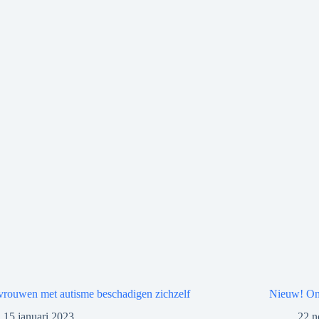
vrouwen met autisme beschadigen zichzelf
Nieuw! Onl
15 januari 2023
22 