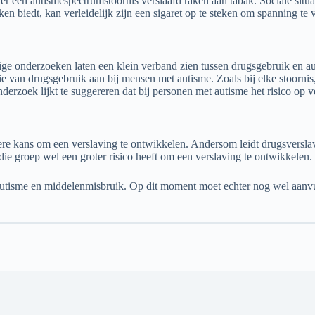
een autismespectrumstoornis verslaafd raken aan tabak. Sociale situat
 biedt, kan verleidelijk zijn een sigaret op te steken om spanning te ve
e onderzoeken laten een klein verband zien tussen drugsgebruik en auti
 van drugsgebruik aan bij mensen met autisme. Zoals bij elke stoornis
erzoek lijkt te suggereren dat bij personen met autisme het risico op v
re kans om een verslaving te ontwikkelen. Andersom leidt drugsverslav
ie groep wel een groter risico heeft om een verslaving te ontwikkelen.
autisme en middelenmisbruik. Op dit moment moet echter nog wel aan