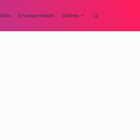
ichten
Ervaringsverhalen
Zelftests
Contact