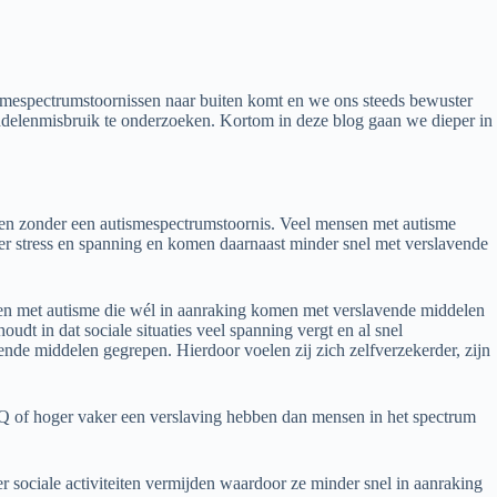
smespectrumstoornissen naar buiten komt en we ons steeds bewuster
ddelenmisbruik te onderzoeken. Kortom in deze blog gaan we dieper in
n zonder een autismespectrumstoornis. Veel mensen met autisme
der stress en spanning en komen daarnaast minder snel met verslavende
nsen met autisme die wél in aanraking komen met verslavende middelen
dt in dat sociale situaties veel spanning vergt en al snel
vende middelen gegrepen. Hierdoor voelen zij zich zelfverzekerder, zijn
IQ of hoger vaker een verslaving hebben dan mensen in het spectrum
sociale activiteiten vermijden waardoor ze minder snel in aanraking