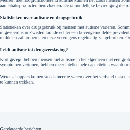
Mensen met hoogfunctionerend autisme kunnen net zoals mensen zonder 
aan tabaksproducten beïnvloeden. De onmiddellijke bevrediging die roken
Statistieken over autisme en drugsgebruik
Statistieken over drugsgebruik bij mensen met autisme variëren. Sommig
uitgevoerd is in Zweden toonde echter een bovengemiddelde prevalentie
middelen zal proberen en deze vervolgens regelmatig zal gebruiken. Ond
Leidt autisme tot drugsverslaving?
Kort gezegd hebben mensen met autisme in het algemeen niet een grote
symptomen vertonen, hebben meer intellectuele capaciteiten waardoor d
Wetenschappers komen steeds meer te weten over het verband tussen 
te kunnen trekken.
Gerelateerde berichten