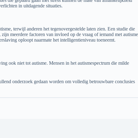
ies die gepaard gaan met stress kunnen de mate van afhankelijkheid
rlichten in uitdagende situaties.
sme, terwijl anderen het tegenovergestelde laten zien. Een studie die
, zijn meerdere factoren van invloed op de vraag of iemand met autisme
erslaving oploopt naarmate het intelligentieniveau toeneemt.
ing ook niet tot autisme. Mensen in het autismespectrum die milde
vullend onderzoek gedaan worden om volledig betrouwbare conclusies