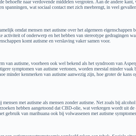
de behoefte naar verdovende middelen vergroten. Aan de andere kant, 
n spanningen, wat sociaal contact met zich meebrengt, in veel gevallen
namelijk omdat mensen met autisme over het algemeen eigenschappen be
ke activiteit of onderwerp en het hebben van stereotype gedragingen w
enschappen komt autisme en verslaving vaker samen voor.
m van autisme, voorheen ook wel bekend als het syndroom van Asperger
stigere symptomen van autisme vertonen, worden meestal minder vaak blo
 hoe minder kenmerken van autisme aanwezig zijn, hoe groter de kans 
j mensen met autisme als mensen zonder autisme. Net zoals bij alcohol e
erzoeken hebben aangetoond dat CBD-olie, wat verkregen wordt uit de
 het gebruik van marihuana ook bij volwassenen met autisme symptomen