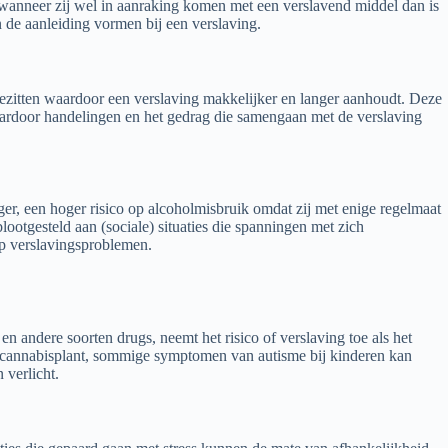
wanneer zij wel in aanraking komen met een verslavend middel dan is
 de aanleiding vormen bij een verslaving.
zitten waardoor een verslaving makkelijker en langer aanhoudt. Deze
aardoor handelingen en het gedrag die samengaan met de verslaving
, een hoger risico op alcoholmisbruik omdat zij met enige regelmaat
otgesteld aan (sociale) situaties die spanningen met zich
op verslavingsproblemen.
n andere soorten drugs, neemt het risico of verslaving toe als het
 cannabisplant, sommige symptomen van autisme bij kinderen kan
 verlicht.