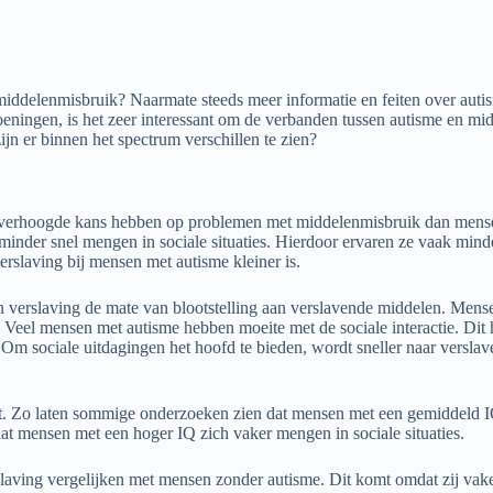
iddelenmisbruik? Naarmate steeds meer informatie en feiten over auti
ningen, is het zeer interessant om de verbanden tussen autisme en mi
n er binnen het spectrum verschillen te zien?
 verhoogde kans hebben op problemen met middelenmisbruik dan mense
minder snel mengen in sociale situaties. Hierdoor ervaren ze vaak min
rslaving bij mensen met autisme kleiner is.
een verslaving de mate van blootstelling aan verslavende middelen. Me
Veel mensen met autisme hebben moeite met de sociale interactie. Dit hou
. Om sociale uitdagingen het hoofd te bieden, wordt sneller naar versla
root. Zo laten sommige onderzoeken zien dat mensen met een gemiddeld 
 dat mensen met een hoger IQ zich vaker mengen in sociale situaties.
ing vergelijken met mensen zonder autisme. Dit komt omdat zij vaker 