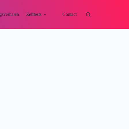
gsverhalen
Zelftests
Contact