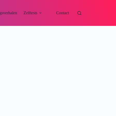
gsverhalen
Zelftests
Contact