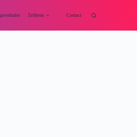
gsverhalen
Zelftests
Contact