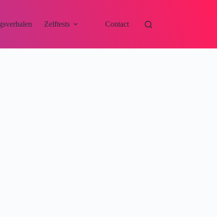
gsverhalen
Zelftests
Contact