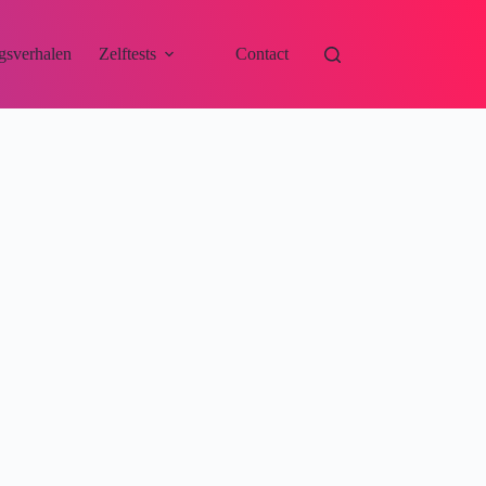
gsverhalen
Zelftests
Contact