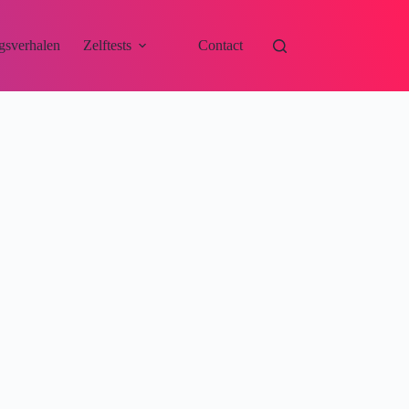
gsverhalen
Zelftests
Contact