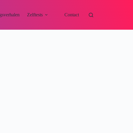
gsverhalen
Zelftests
Contact