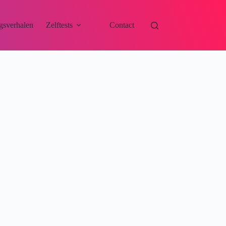
gsverhalen
Zelftests
Contact