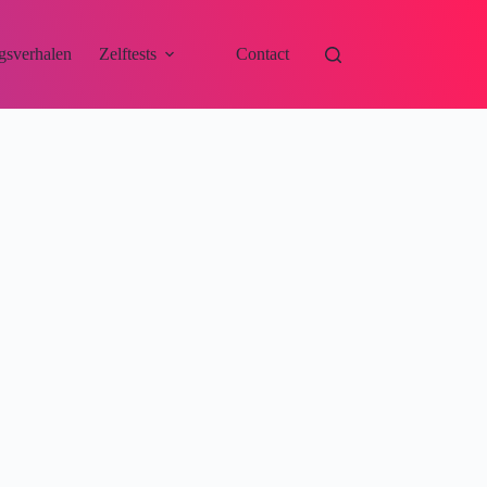
gsverhalen
Zelftests
Contact