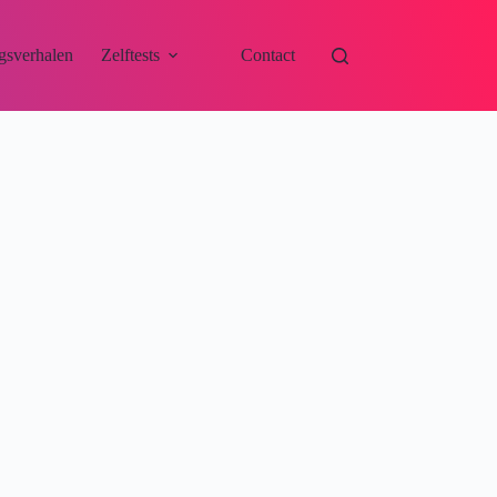
gsverhalen
Zelftests
Contact