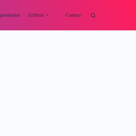
gsverhalen
Zelftests
Contact