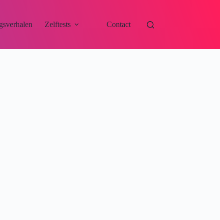
gsverhalen
Zelftests
Contact