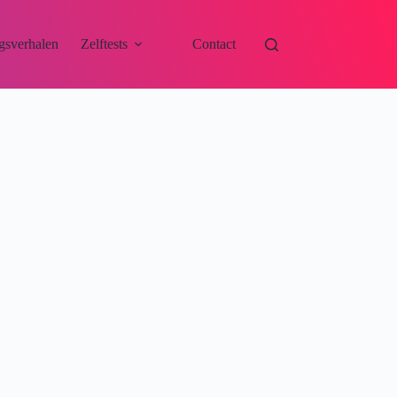
gsverhalen
Zelftests
Contact