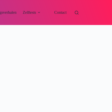
gsverhalen
Zelftests
Contact