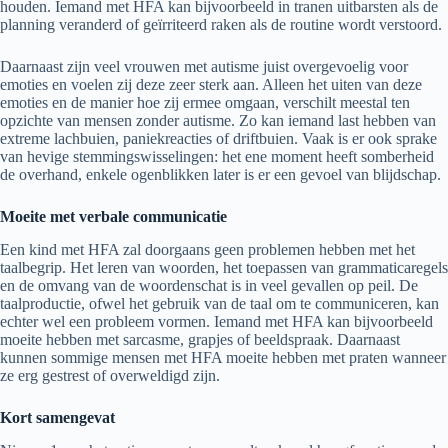
houden. Iemand met HFA kan bijvoorbeeld in tranen uitbarsten als de
planning veranderd of geïrriteerd raken als de routine wordt verstoord.
Daarnaast zijn veel vrouwen met autisme juist overgevoelig voor
emoties en voelen zij deze zeer sterk aan. Alleen het uiten van deze
emoties en de manier hoe zij ermee omgaan, verschilt meestal ten
opzichte van mensen zonder autisme. Zo kan iemand last hebben van
extreme lachbuien, paniekreacties of driftbuien. Vaak is er ook sprake
van hevige stemmingswisselingen: het ene moment heeft somberheid
de overhand, enkele ogenblikken later is er een gevoel van blijdschap.
Moeite met verbale communicatie
Een kind met HFA zal doorgaans geen problemen hebben met het
taalbegrip. Het leren van woorden, het toepassen van grammaticaregels
en de omvang van de woordenschat is in veel gevallen op peil. De
taalproductie, ofwel het gebruik van de taal om te communiceren, kan
echter wel een probleem vormen. Iemand met HFA kan bijvoorbeeld
moeite hebben met sarcasme, grapjes of beeldspraak. Daarnaast
kunnen sommige mensen met HFA moeite hebben met praten wanneer
ze erg gestrest of overweldigd zijn.
Kort samengevat