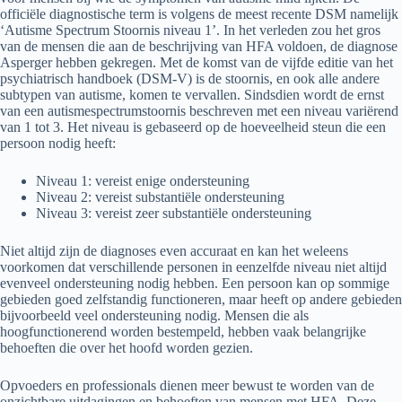
officiële diagnostische term is volgens de meest recente DSM namelijk
‘Autisme Spectrum Stoornis niveau 1’. In het verleden zou het gros
van de mensen die aan de beschrijving van HFA voldoen, de diagnose
Asperger hebben gekregen. Met de komst van de vijfde editie van het
psychiatrisch handboek (DSM-V) is de stoornis, en ook alle andere
subtypen van autisme, komen te vervallen. Sindsdien wordt de ernst
van een autismespectrumstoornis beschreven met een niveau variërend
van 1 tot 3. Het niveau is gebaseerd op de hoeveelheid steun die een
persoon nodig heeft:
Niveau 1: vereist enige ondersteuning
Niveau 2: vereist substantiële ondersteuning
Niveau 3: vereist zeer substantiële ondersteuning
Niet altijd zijn de diagnoses even accuraat en kan het weleens
voorkomen dat verschillende personen in eenzelfde niveau niet altijd
evenveel ondersteuning nodig hebben. Een persoon kan op sommige
gebieden goed zelfstandig functioneren, maar heeft op andere gebieden
bijvoorbeeld veel ondersteuning nodig. Mensen die als
hoogfunctionerend worden bestempeld, hebben vaak belangrijke
behoeften die over het hoofd worden gezien.
Opvoeders en professionals dienen meer bewust te worden van de
onzichtbare uitdagingen en behoeften van mensen met HFA. Deze