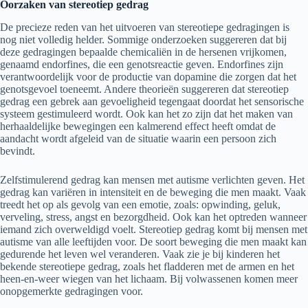
Oorzaken van stereotiep gedrag
De precieze reden van het uitvoeren van stereotiepe gedragingen is
nog niet volledig helder. Sommige onderzoeken suggereren dat bij
deze gedragingen bepaalde chemicaliën in de hersenen vrijkomen,
genaamd endorfines, die een genotsreactie geven. Endorfines zijn
verantwoordelijk voor de productie van dopamine die zorgen dat het
genotsgevoel toeneemt. Andere theorieën suggereren dat stereotiep
gedrag een gebrek aan gevoeligheid tegengaat doordat het sensorische
systeem gestimuleerd wordt. Ook kan het zo zijn dat het maken van
herhaaldelijke bewegingen een kalmerend effect heeft omdat de
aandacht wordt afgeleid van de situatie waarin een persoon zich
bevindt.
Zelfstimulerend gedrag kan mensen met autisme verlichten geven. Het
gedrag kan variëren in intensiteit en de beweging die men maakt. Vaak
treedt het op als gevolg van een emotie, zoals: opwinding, geluk,
verveling, stress, angst en bezorgdheid. Ook kan het optreden wanneer
iemand zich overweldigd voelt. Stereotiep gedrag komt bij mensen met
autisme van alle leeftijden voor. De soort beweging die men maakt kan
gedurende het leven wel veranderen. Vaak zie je bij kinderen het
bekende stereotiepe gedrag, zoals het fladderen met de armen en het
heen-en-weer wiegen van het lichaam. Bij volwassenen komen meer
onopgemerkte gedragingen voor.