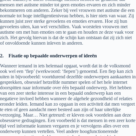
mensen met autisme minder tot geen emoties ervaren en zich minder
bekommeren om anderen. Zeker bij veel vrouwen met autisme die een
normale tot hoge intelligentieniveau hebben, is hier niets van waar. Zij
kunnen juist zeer sterke gevoelens en emoties ervaren. Hoe zij hun
gevoelens uiten, kan wel verschillen. Vaak worstelen vrouwen met
autisme om met hun emoties om te gaan en houden ze deze vaak voor
zich. Het gevolg hiervan is dat de schijn kan ontstaan dat zij zich niet
of onvoldoende kunnen inleven in anderen.
2.
Fixatie op bepaalde onderwerpen of ideeën
Wanneer iemand in iets helemaal opgaat, wordt dat in de volksmond
ook wel een ‘fiep’ (werkwoord: ‘fiepen’) genoemd. Een fiep kan zich
uiten in bijvoorbeeld: voortdurend dezelfde onderwerpen aankaarten in
gesprekken, obsessief hetzelfde nummer spelen of het hele internet
doorspitten naar informatie over één bepaald onderwerp. Het hebben
van een zeer sterke interesse in een bepaald onderwerp kan een
negatieve invloed hebben wanneer de algehele gezondheid of relaties
eronder leiden. Iemand kan zo opgaan in een activiteit dat men vergeet
te eten of geen aandacht meer besteed aan zijn of haar uiterlijke
verzorging. Maar… Niet getreurd: er kleven ook voordelen aan deze
obsessieve gedragingen. Een voorbeeld is dat mensen in een zeer korte
tijd veel informatie kunnen vergaren en je vervolgens alles over een
onderwerp kunnen vertellen. Veel andere hoogfunctionerende