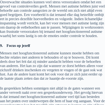
Onverwachte situaties kunnen veel stress veroorzaken omdat het een
gevoel van controleverlies geeft. Mensen met autisme hebben juist veel
behoefte aan controle aangezien ze de wereld om zich niet altijd even
goed begrijpen. Een voorbeeld is dat iemand elke dag hetzelfde ontbijt
eet in precies dezelfde hoeveelheden en volgorde. Indien lichamelijke
inspanning wordt verricht, kan het voor mensen met autisme lastig zijn
om daarop de eetbehoeften aan te passen. Wijzigingen in werkroosters
kan frustratie veroorzaken bij iemand met hoogfunctionerend autisme
waarbij het soms lastig is om de emoties onder controle te houden.
9. Focus op jezelf
Mensen met hoogfunctionerend autisme kunnen moeite hebben om
hechte relaties met anderen te behouden of op te bouwen. Dit komt
deels door het feit dat zij minder aandacht hebben voor de behoeften
van anderen. Het kan zo zijn dat wanneer ze dorst hebben alleen voor
zichzelf drinken inschenken en vergeten te vragen of de gast ook wat
lust. Aan de andere kant komt het ook voor dat ze zich juist eerder op
de laatste plaats zetten dan dat ze haantje-de-voorste zijn.
In gesprekken hebben sommigen niet altijd in de gaten wanneer een
ander verveelt raakt over een gespreksonderwerp. Het gevolg hiervan
is dat iemand met hoogfunctionerend autisme veel tijd kan besteden
aan het praten over onderwerpen die hem of haar erg aangaan. Voor de