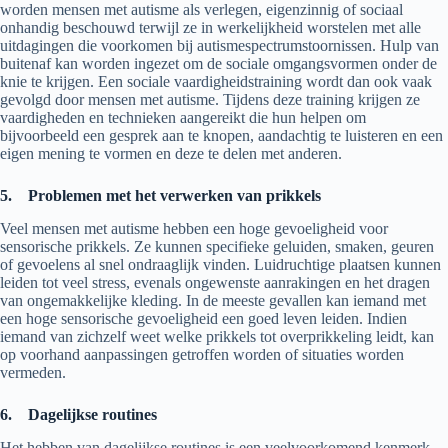
worden mensen met autisme als verlegen, eigenzinnig of sociaal
onhandig beschouwd terwijl ze in werkelijkheid worstelen met alle
uitdagingen die voorkomen bij autismespectrumstoornissen. Hulp van
buitenaf kan worden ingezet om de sociale omgangsvormen onder de
knie te krijgen. Een sociale vaardigheidstraining wordt dan ook vaak
gevolgd door mensen met autisme. Tijdens deze training krijgen ze
vaardigheden en technieken aangereikt die hun helpen om
bijvoorbeeld een gesprek aan te knopen, aandachtig te luisteren en een
eigen mening te vormen en deze te delen met anderen.
5.
Problemen met het verwerken van prikkels
Veel mensen met autisme hebben een hoge gevoeligheid voor
sensorische prikkels. Ze kunnen specifieke geluiden, smaken, geuren
of gevoelens al snel ondraaglijk vinden. Luidruchtige plaatsen kunnen
leiden tot veel stress, evenals ongewenste aanrakingen en het dragen
van ongemakkelijke kleding. In de meeste gevallen kan iemand met
een hoge sensorische gevoeligheid een goed leven leiden. Indien
iemand van zichzelf weet welke prikkels tot overprikkeling leidt, kan
op voorhand aanpassingen getroffen worden of situaties worden
vermeden.
6.
Dagelijkse routines
Het hebben van dagelijkse routines is een veelvoorkomend kenmerk