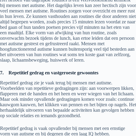
bij mensen met autisme. Het dagelijks leven kan zeer hectisch zijn voor
veel mensen met autisme. Routines zorgen voor overzicht en meer rust
in hun leven. Ze kunnen vasthouden aan routines die door anderen niet
altijd begrepen worden, zoals precies 15 minuten lezen voordat ze naar
bed gaan of hun tanden poetsen precies vijf minuten na het eten van
een maaltijd. Elke vorm van afwijking van hun routine, zoals
onverwachts bezoek tijdens de lunch, kan ertoe leiden dat een persoon
met autisme gestrest en gefrustreerd raakt. Mensen met
hoogfunctionerend autisme kunnen buitensporig veel tijd besteden aan
het uitvoeren van hun routines wat soms ten koste gaat van zelfzorg,
slaap, lichaamsbeweging, huiswerk of leren.
7.
Repetitief gedrag en vastgeroeste gewoontes
Repetitief gedrag zie je vaak terug bij mensen met autisme.
Voorbeelden van repetitieve gedragingen zijn: aan voorwerpen likken,
flapperen met de handen en het heen en weer wiegen van het lichaam.
Maar ook minder opvallende gedragingen komen voor zoals: continue
kauwgom kauwen, het klikken van pennen en het bijten op nagels. Het
herhaaldelijk uitvoeren van bepaalde activiteiten kan gevolgen hebben
op sociale relaties en iemands gezondheid.
Repetitief gedrag is vaak opvallender bij mensen met een ernstige
vorm van autisme en bij degenen die een laag IQ hebben.