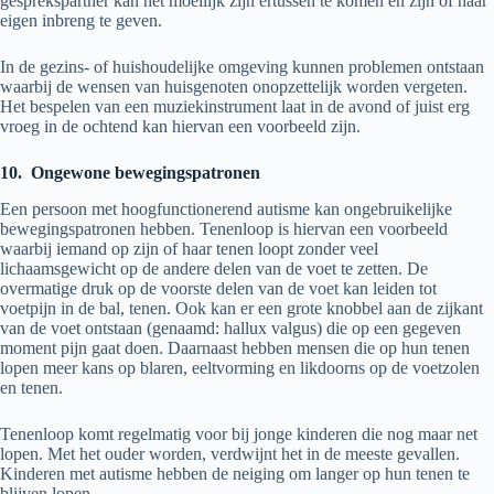
gesprekspartner kan het moeilijk zijn ertussen te komen en zijn of haar
eigen inbreng te geven.
In de gezins- of huishoudelijke omgeving kunnen problemen ontstaan
waarbij de wensen van huisgenoten onopzettelijk worden vergeten.
Het bespelen van een muziekinstrument laat in de avond of juist erg
vroeg in de ochtend kan hiervan een voorbeeld zijn.
10.
Ongewone bewegingspatronen
Een persoon met hoogfunctionerend autisme kan ongebruikelijke
bewegingspatronen hebben. Tenenloop is hiervan een voorbeeld
waarbij iemand op zijn of haar tenen loopt zonder veel
lichaamsgewicht op de andere delen van de voet te zetten. De
overmatige druk op de voorste delen van de voet kan leiden tot
voetpijn in de bal, tenen. Ook kan er een grote knobbel aan de zijkant
van de voet ontstaan (genaamd: hallux valgus) die op een gegeven
moment pijn gaat doen. Daarnaast hebben mensen die op hun tenen
lopen meer kans op blaren, eeltvorming en likdoorns op de voetzolen
en tenen.
Tenenloop komt regelmatig voor bij jonge kinderen die nog maar net
lopen. Met het ouder worden, verdwijnt het in de meeste gevallen.
Kinderen met autisme hebben de neiging om langer op hun tenen te
blijven lopen.