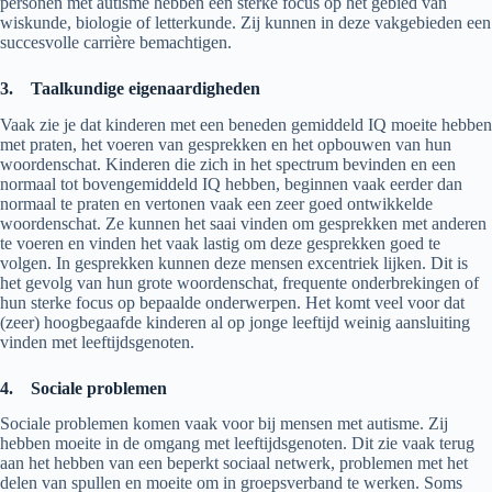
personen met autisme hebben een sterke focus op het gebied van
wiskunde, biologie of letterkunde. Zij kunnen in deze vakgebieden een
succesvolle carrière bemachtigen.
3.
Taalkundige eigenaardigheden
Vaak zie je dat kinderen met een beneden gemiddeld IQ moeite hebben
met praten, het voeren van gesprekken en het opbouwen van hun
woordenschat. Kinderen die zich in het spectrum bevinden en een
normaal tot bovengemiddeld IQ hebben, beginnen vaak eerder dan
normaal te praten en vertonen vaak een zeer goed ontwikkelde
woordenschat. Ze kunnen het saai vinden om gesprekken met anderen
te voeren en vinden het vaak lastig om deze gesprekken goed te
volgen. In gesprekken kunnen deze mensen excentriek lijken. Dit is
het gevolg van hun grote woordenschat, frequente onderbrekingen of
hun sterke focus op bepaalde onderwerpen. Het komt veel voor dat
(zeer) hoogbegaafde kinderen al op jonge leeftijd weinig aansluiting
vinden met leeftijdsgenoten.
4.
Sociale problemen
Sociale problemen komen vaak voor bij mensen met autisme. Zij
hebben moeite in de omgang met leeftijdsgenoten. Dit zie vaak terug
aan het hebben van een beperkt sociaal netwerk, problemen met het
delen van spullen en moeite om in groepsverband te werken. Soms